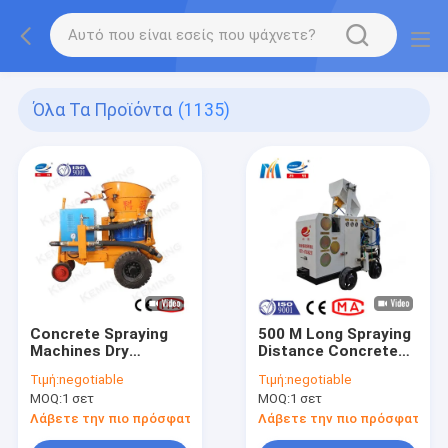
Όλα Τα Προϊόντα
(1135)
Concrete Spraying
500 M Long Spraying
Machines Dry
Distance Concrete
Concrete Sprayer
Spraying Machine
Τιμή:
negotiable
Τιμή:
negotiable
Machine Shotcrete
With Hydraulic
MOQ:
1 σετ
MOQ:
1 σετ
Gunite Equipment
Automatic Pressing
With Compressor
And Lubrication
Λάβετε την πιο πρόσφατη τιμή
Λάβετε την πιο πρόσφατη τι
System