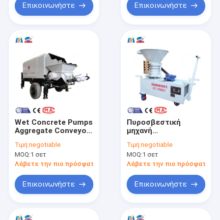
Επικοινωνήστε
Επικοινωνήστε
Wet Concrete Pumps
Πυροσβεστική
Aggregate Conveyor
μηχανή
Hydraulic Wet
αεριωθούμενης
Τιμή:
negotiable
Τιμή:
negotiable
Shotcrete Machine
ρύπανσης
MOQ:
1 σετ
MOQ:
1 σετ
For Mountain Slope
αεριωθούμενης
Support
ρύπανσης ξηρού
Λάβετε την πιο πρόσφατη τιμή
Λάβετε την πιο πρόσφατη τι
μείγματος μηχανή
πυροσβεστικού για
Επικοινωνήστε
Επικοινωνήστε
ψεκασμό νέων
υλικών