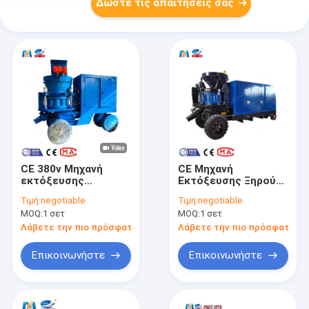
Δώστε τις απαιτήσεις σας
CE 380v Μηχανή
CE Μηχανή
εκτόξευσης
Εκτόξευσης Ξηρού
κονιάματος Gunite
Μίγματος,
Τιμή:
negotiable
Τιμή:
negotiable
για ξηρά αδρανή
Μπετονιέρα,
MOQ:
1 σετ
MOQ:
1 σετ
σκυροδέματος
Ψεκαστήρας Ντίζελ,
ψεκασμού απευθείας
Μηχανή Εκτόξευσης
Λάβετε την πιο πρόσφατη τιμή
Λάβετε την πιο πρόσφατη τι
από το εργοστάσιο
Σκυροδέματος στις
Φιλιππίνες
Επικοινωνήστε
Επικοινωνήστε