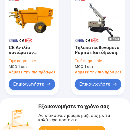
CE Αντλία
Τηλεκατευθυνόμενο
κονιάματος
Ρομπότ Εκτόξευσης
Μονόκυλινδρος
Σκυροδέματος
Τιμή:
negotiable
Τιμή:
negotiable
Μηχανή Έγχυσης
Εξοπλισμός
MOQ:
1 σετ
MOQ:
1 σετ
Κονιάματος Για Έργα
Εκτόξευσης
Επισκευής Γεφυρών
Σκυροδέματος
Λάβετε την πιο πρόσφατη τιμή
Λάβετε την πιο πρόσφατη τι
Ψεκαστήρας
Σκυροδέματος που
Επικοινωνήστε
Επικοινωνήστε
ταιριάζει με τη
Μηχανή Εκτόξευσης
Σκυροδέματος
Εξοικονομήστε το χρόνο σας
Ας επικοινωνήσουμε μαζί σας με τα
καλύτερα προϊόντα.