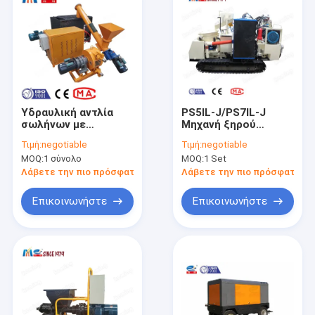
Υδραυλική αντλία
PS5IL-J/PS7IL-J
σωλήνων με
Μηχανή ξηρού
κινητήρα
μείγματος με
Τιμή:
negotiable
Τιμή:
negotiable
σιδηροτροφικό
MOQ:
1 σύνολο
MOQ:
1 Set
σιδηροσίδηρο με
στροφή 18,5 kW
Λάβετε την πιο πρόσφατη τιμή
Λάβετε την πιο πρόσφατη τι
Επικοινωνήστε
Επικοινωνήστε
Σπίτι
Προϊόντα
Εμφάνιση VR