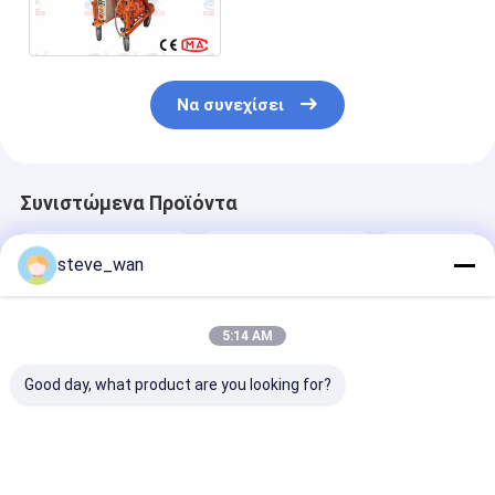
επικονίασης
Να συνεχίσει
Συνιστώμενα Προϊόντα
steve_wan
5:14 AM
Good day, what product are you looking for?
ισχυρή μηχανή
Μηχανή ψεκασμού
Μηχανή ψεκα
ψεκασμού
με ντίζελ Σίρμας
ντίζελ KLW 12
σιδηρουργείου
Μηχανή γύψωσης με
KLW180D
γύψο για
κατασκευαστική
Καλύτερη τιμή
Καλύτερη τιμή
Καλύτερη 