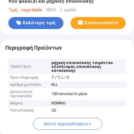
που ψεκάζει και μηχανές επικονίασης
Τιμή：negotiable
MOQ：1 ομάδα
Καλύτερη τιμή
Επικοινωνήστε
Περιγραφή Προϊόντων
,
μηχανή επικονίασης τσιμέντου
Υψηλό φως
εξοπλισμός επικονίασης
κατασκευής
Όροι πληρωμής
T / T, L / C
Αριθμό μοντέλου
KLL
Δυνατότητα
100 σύνολα/το μήνα
προσφοράς
Μάρκα
KEMING
Πιστοποίηση
CE
Δείτε περισσότερων