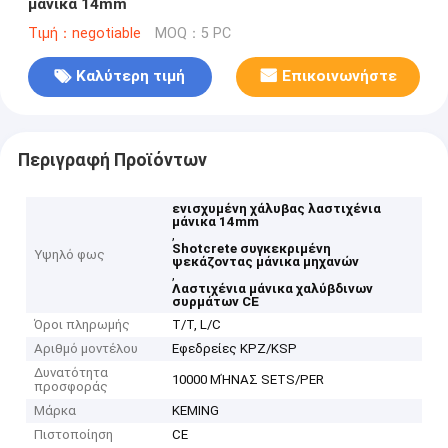
μάνικα 14mm
Τιμή：negotiable
MOQ：5 PC
Καλύτερη τιμή
Επικοινωνήστε
Περιγραφή Προϊόντων
ενισχυμένη χάλυβας λαστιχένια
μάνικα 14mm
,
Shotcrete συγκεκριμένη
Υψηλό φως
ψεκάζοντας μάνικα μηχανών
,
Λαστιχένια μάνικα χαλύβδινων
συρμάτων CE
Όροι πληρωμής
T/T, L/C
Αριθμό μοντέλου
Εφεδρείες KPZ/KSP
Δυνατότητα
10000 ΜΉΝΑΣ SETS/PER
προσφοράς
Μάρκα
KEMING
Πιστοποίηση
CE