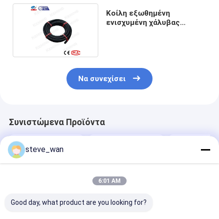
Κοίλη εξωθημένη
ενισχυμένη χάλυβας
λαστιχένια μάνικα 14mm
Να συνεχίσει
Συνιστώμενα Προϊόντα
steve_wan
6:01 AM
Good day, what product are you looking for?
Υγρά Shotcrete
Shotcrete πιάτων
Shotcrete